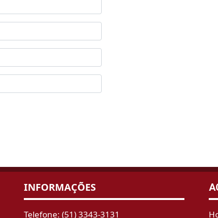
INFORMAÇÕES
A
Telefone: (51) 3343-3131
H